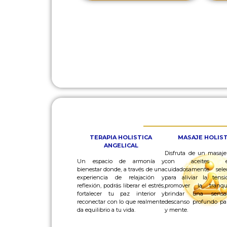
TERAPIA HOLISTICA
MASAJE HOLIS
ANGELICAL
Disfruta de un masaje
Un espacio de armonía y
con aceites ese
bienestar donde, a través de una
cuidadosamente sele
experiencia de relajación y
para aliviar la tensi
reflexión, podrás liberar el estrés,
promover la tranqu
fortalecer tu paz interior y
brindar una sens
reconectar con lo que realmente
descanso profundo pa
da equilibrio a tu vida.
y mente.