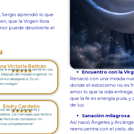
o, Sergio aprendió lo que
en, que la Virgen llora
 amor puede devolverle el
s
na Victoria Beltrán
ble la energía que se siente en sus
★★★★★
Encuentro con la Vir
 Después del masaje angelical, mi
Renació con una mirada nuev
rónico desapareció. Es un
ro milagro.”
donde el estoicismo no es fr
amor lo que la vida entrega
que la fe es energía pura, y
de luz.
Endry Cardeño
tura de cartas fue exacta y
★★★★★
edora. Los mensajes que recibí a
Sanación milagrosa
 de Fernando cambiaron mi
Así nació Ángeles y Arcánge
ctiva completamente.”
reencuentra con el cielo, 