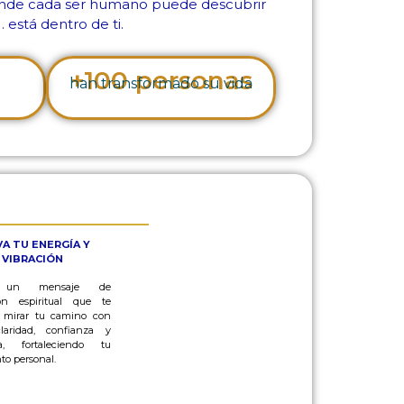
nde cada ser humano puede descubrir
 está dentro de ti.
+100 personas
han transformado su vida
VA TU ENERGÍA Y
VIBRACIÓN
e un mensaje de
ión espiritual que te
a mirar tu camino con
laridad, confianza y
za, fortaleciendo tu
to personal.