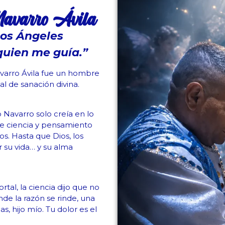
Navarro Ávila
los Ángeles
quien me guía.”
avarro Ávila fue un hombre
l de sanación divina.
Navarro solo creía en lo
de ciencia y pensamiento
ros. Hasta que Dios, los
r su vida… y su alma
tal, la ciencia dijo que no
nde la razón se rinde, una
s, hijo mío. Tu dolor es el