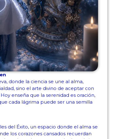
gen
a, donde la ciencia se une al alma,
ialdad, sino el arte divino de aceptar con
. Hoy enseña que la serenidad es oración,
 que cada lágrima puede ser una semilla
les del Éxito, un espacio donde el alma se
donde los corazones cansados recuerdan