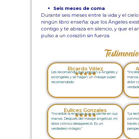
Seis meses de coma
Durante seis meses entre la vida y el ciel
ningún libro enseña: que los Ángeles exist
contigo y te abraza en silencio, y que el
pulso a un corazón sin fuerza.
Testimonio
Ricardo Vélez
A
Les recomiendo que vengan a Ángeles y
“Increí
★★★★★
arcángeles y se hagan un masaje super
manos.
recomendado.
dolor c
verdade
Eulices Gonzales
“Increíble la energía que se siente en sus
“La lec
★★★★★
manos. Después del masaje angelical, mi
conmov
dolor crónico desapareció. Es un
través
verdadero milagro.”
perspe