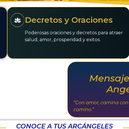
Decretos y Oraciones
Poderosas oraciones y decretos para atraer
salud, amor, prosperidad y exitos.
Mensaje 
Ange
“Con amor, camina con v
camino.”
CONOCE A TUS ARCÁNGELES