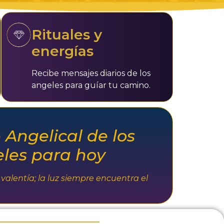
Rituales y
energías
Recibe mensajes diarios de los
angeles para guíar tu camino.
Angelical de los
les para hoy
alentía; la luz siempre encuentra el