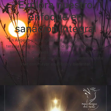
Explora nuestro
enfoque en
sanación integral
En Ángeles y Arcángeles del Éxito ofrecemos una
terapia integral que combina diferentes experiencias
sanadoras, diseñada para ayudarte a alcanzar la
paz interior y liberar tus emociones, permitiéndote
vivir con mayor equilibrio y bienestar.