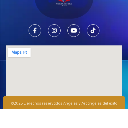
©2025 Derechos reservados Angeles y Arcangeles del exito