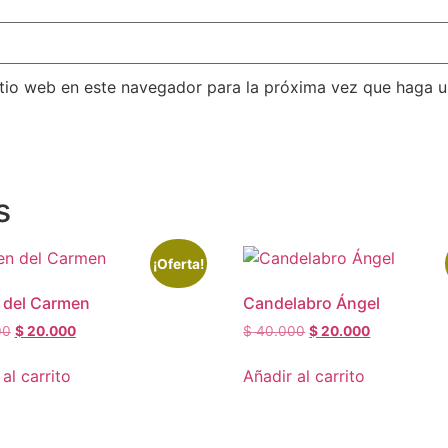
itio web en este navegador para la próxima vez que haga 
s
¡Oferta!
 del Carmen
Candelabro Ángel
00
$
20.000
$
40.000
$
20.000
al carrito
Añadir al carrito