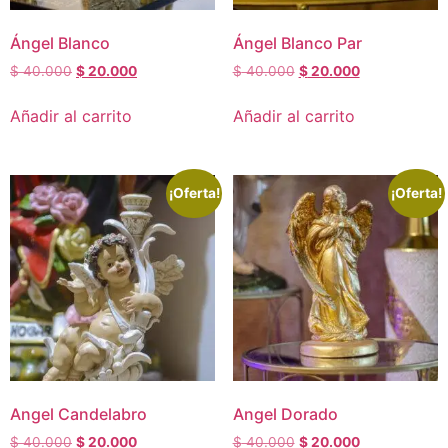
Ángel Blanco
Ángel Blanco Par
$
40.000
$
20.000
$
40.000
$
20.000
Añadir al carrito
Añadir al carrito
¡Oferta!
¡Oferta!
Angel Candelabro
Angel Dorado
$
40.000
$
20.000
$
40.000
$
20.000