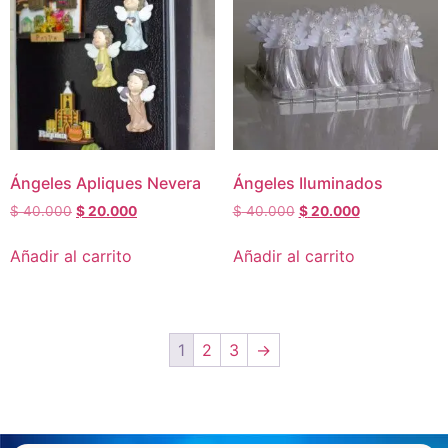
Ángeles Apliques Nevera
Ángeles Iluminados
$
40.000
$
20.000
$
40.000
$
20.000
Añadir al carrito
Añadir al carrito
1
2
3
→