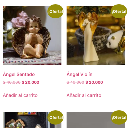
¡Oferta!
¡Oferta!
Ángel Sentado
Ángel Violín
$
40.000
$
20.000
$
40.000
$
20.000
Añadir al carrito
Añadir al carrito
¡Oferta!
¡Oferta!