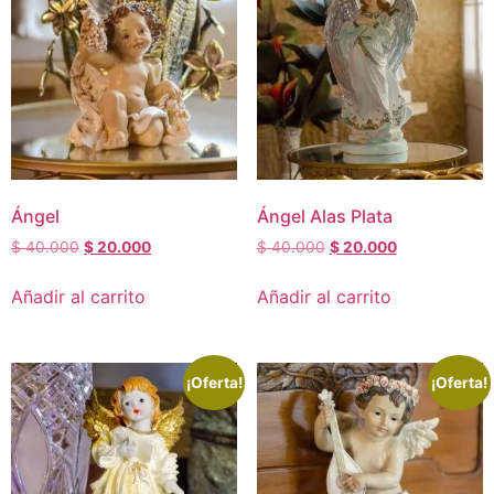
Ángel
Ángel Alas Plata
$
40.000
$
20.000
$
40.000
$
20.000
Añadir al carrito
Añadir al carrito
¡Oferta!
¡Oferta!