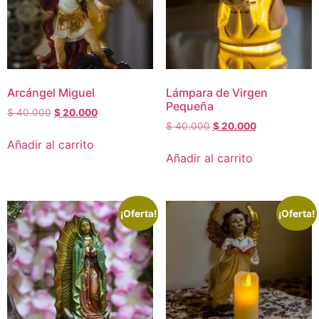
Arcángel Miguel
Lámpara de Virgen
Pequeña
$
40.000
$
20.000
$
40.000
$
20.000
Añadir al carrito
Añadir al carrito
¡Oferta!
¡Oferta!