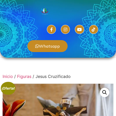
Whatsapp
Inicio
/
Figuras
/ Jesus Cruzificado
¡Oferta!