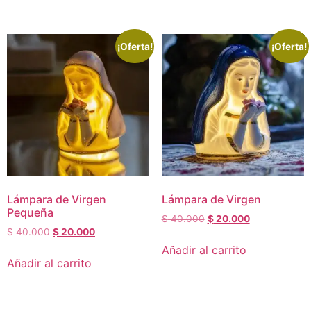
¡Oferta!
¡Oferta!
Lámpara de Virgen
Lámpara de Virgen
Pequeña
$
40.000
$
20.000
$
40.000
$
20.000
Añadir al carrito
Añadir al carrito