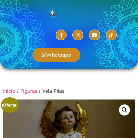
Whatsapp
Inicio
/
Figuras
/ Vela Pilas
¡Oferta!