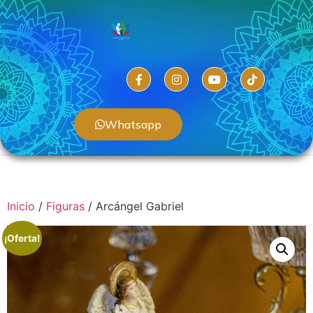
Whatsapp
Inicio
/
Figuras
/ Arcángel Gabriel
¡Oferta!