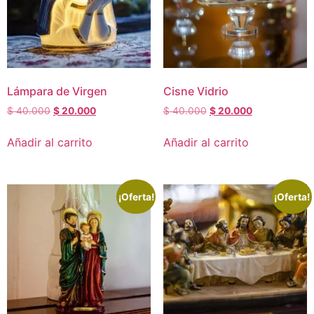
Lámpara de Virgen
Cisne Vidrio
$
40.000
$
20.000
$
40.000
$
20.000
Añadir al carrito
Añadir al carrito
¡Oferta!
¡Oferta!